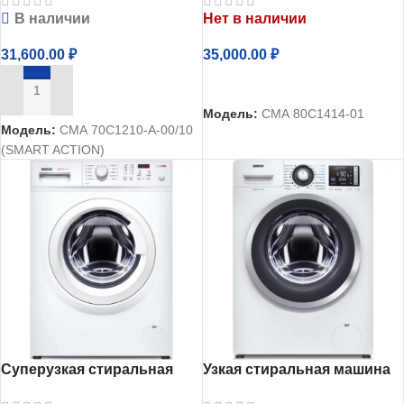
70С1210-А-00
80С1414-01
В наличии
Нет в наличии
31,600.00
₽
35,000.00
₽
ЧИТАТЬ ДАЛЕЕ
В КОРЗИНУ
Модель:
СМА 80С1414-01
Модель:
СМА 70С1210-А-00/10
(SMART ACTION)
Суперузкая стиральная
Узкая стиральная машина
машина Атлант СМА
Атлант 70У1214-С-01