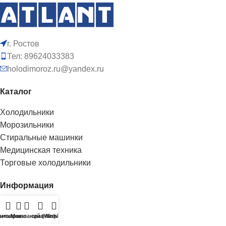
г. Ростов
Тел: 89624033383
holodimoroz.ru@yandex.ru
Каталог
Холодильники
Морозильники
Стиральные машинки
Медицинская техника
Торговые холодильники
Информация
Доставка
исок желаний (Wishlist)
ильтры
Меню
сравнить
Корзина
О нас