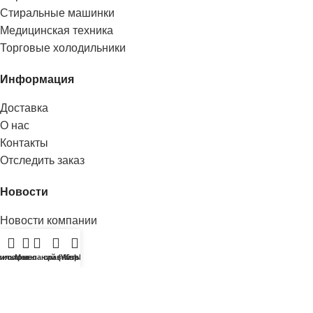
Стиральные машинки
Медицинская техника
Торговые холодильники
Информация
Доставка
О нас
Контакты
Отследить заказ
Новости
Новости компании
Поделится:
исок желаний (Wishlist)
ильтры
Меню
сравнить
Корзина
Все права защищены
2016-2023