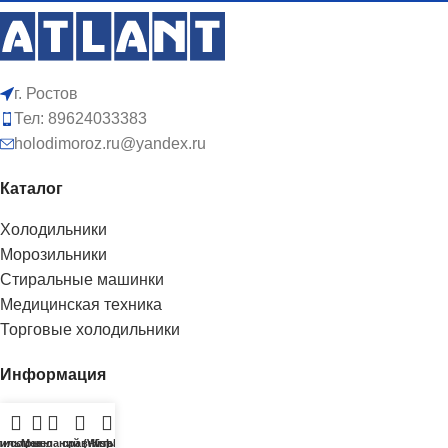
г. Ростов
Тел: 89624033383
holodimoroz.ru@yandex.ru
Каталог
Холодильники
Морозильники
Стиральные машинки
Медицинская техника
Торговые холодильники
Информация
Доставка
О нас
исок желаний (Wishlist)
ильтры
Меню
сравнить
Корзина