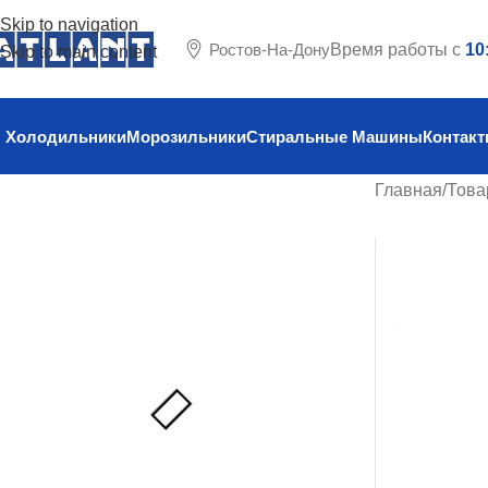
Skip to navigation
Ростов-На-Дону
Время работы с
10
Skip to main content
Холодильники
Морозильники
Стиральные Машины
Контак
Главная
/
Това